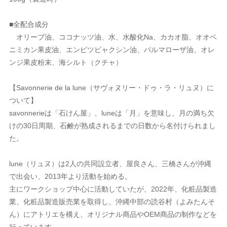
■全配合成分
オリーブ油、ココナッツ油、水、水酸化Na、カカオ脂、オオベ
ニミカン果皮油、エンピツビャクシン油、パルマローザ油、オレ
ンジ果皮粉末、海シルト（クチャ）
【Savonnerie de la lune（サヴォヌリー・ドゥ・ラ・リュヌ）に
ついて】
savonnerieは「石けん屋」、luneは「月」を意味し、月の満ち欠
けの30日周期、石鹸が熟成されるまでの日数から名付けられまし
た。
lune（リュヌ）は2人の共同設立者、屋良さん、三橋さんが沖縄
で出会い、2013年より活動を始める。
主にワークショップ中心に活動していたが、2022年、化粧品製造
業、化粧品製造販売業を取得し、沖縄中部の読谷村（よみたんそ
ん）にアトリエを構え、オリジナル商品やOEM商品の制作などを