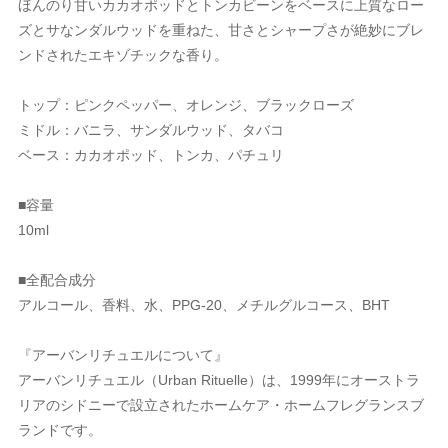
ほんのり甘いカカオポッドとトンカビーンをベースに上質なロー
ズとサなンダルウッドを重ねた、甘さとシャープさが絶妙にブレ
ンドされたエキゾチックな香り。
トップ：ピンクペッパー、オレンジ、ブラックローズ
ミドル：バニラ、サンダルウッド、タバコ
ベース：カカオポッド、トンカ、パチュリ
■容量
10ml
■全配合成分
アルコール、香料、水、PPG-20、メチルグルコース、BHT
『アーバンリチュエルについて』
アーバンリチュエル（Urban Rituelle）は、1999年にオーストラ
リアのシドニーで設立されたホームケア・ホームフレグランスブ
ランドです。