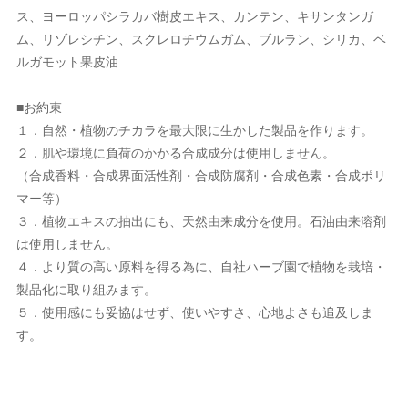
ス、ヨーロッパシラカバ樹皮エキス、カンテン、キサンタンガ
ム、リゾレシチン、スクレロチウムガム、ブルラン、シリカ、ベ
ルガモット果皮油
■お約束
１．自然・植物のチカラを最大限に生かした製品を作ります。
２．肌や環境に負荷のかかる合成成分は使用しません。
（合成香料・合成界面活性剤・合成防腐剤・合成色素・合成ポリ
マー等）
３．植物エキスの抽出にも、天然由来成分を使用。石油由来溶剤
は使用しません。
４．より質の高い原料を得る為に、自社ハーブ園で植物を栽培・
製品化に取り組みます。
５．使用感にも妥協はせず、使いやすさ、心地よさも追及しま
す。