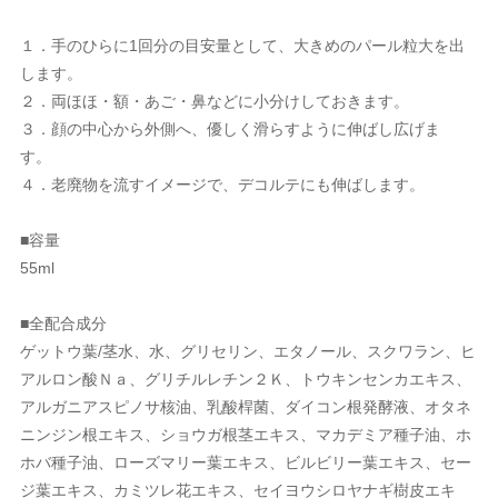
１．手のひらに1回分の目安量として、大きめのパール粒大を出
します。
２．両ほほ・額・あご・鼻などに小分けしておきます。
３．顔の中心から外側へ、優しく滑らすように伸ばし広げま
す。
４．老廃物を流すイメージで、デコルテにも伸ばします。
■容量
55ml
■全配合成分
ゲットウ葉/茎水、水、グリセリン、エタノール、スクワラン、ヒ
アルロン酸Ｎａ、グリチルレチン２Ｋ、トウキンセンカエキス、
アルガニアスピノサ核油、乳酸桿菌、ダイコン根発酵液、オタネ
ニンジン根エキス、ショウガ根茎エキス、マカデミア種子油、ホ
ホバ種子油、ローズマリー葉エキス、ビルビリー葉エキス、セー
ジ葉エキス、カミツレ花エキス、セイヨウシロヤナギ樹皮エキ