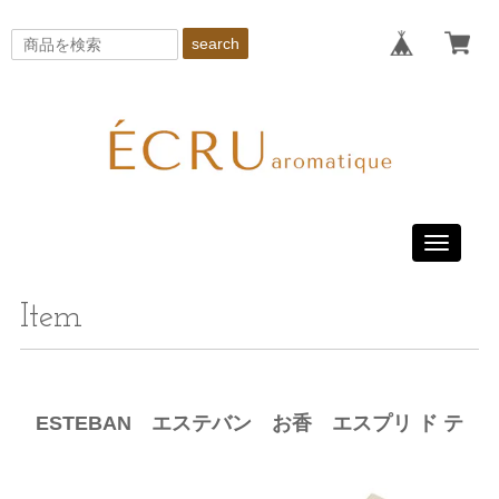
search
Toggle
navigati
Item
ESTEBAN エステバン お香 エスプリ ド テ